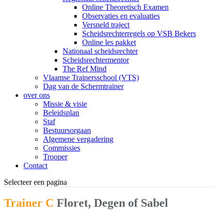
Online Theoretisch Examen
Observaties en evaluaties
Versneld traject
Scheidsrechterregels op VSB Bekers
Online les pakket
Nationaal scheidsrechter
Scheidsrechtermentor
The Ref Mind
Vlaamse Trainersschool (VTS)
Dag van de Schermtrainer
over ons
Missie & visie
Beleidsplan
Staf
Bestuursorgaan
Algemene vergadering
Commissies
Trooper
Contact
Selecteer een pagina
Trainer C
Floret, Degen of Sabel