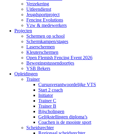
Verzekering
Uitleendienst
Jeugdsportproject
Fencing Evolutions
Vzw & medewerkers
Projecten
Schermen op school
Schermkampen/stages
Laserschermen
Kleuterschermen
Open Flemish Fencing Event 2026
Bewegingstussendoortjes
VSB Bekers
Opleidingen
Trainer
Cursusverantwoordelijke VTS
Start 2 coach
Initiator
Trainer C
Trainer B
Bijscholingen
Gelijkstellingen diploma’s
Coachen is de mooiste sport
Scheidsrechter
Regionaal scheidsrechter