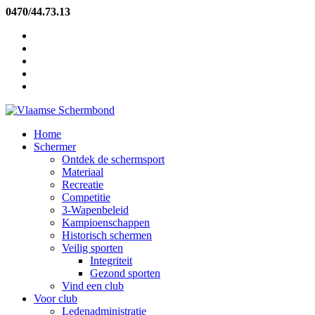
0470/44.73.13
info@vlaamseschermbond.be
nieuwsbrief
schermen in de media
fotogalerij
clubs
kalender
Home
Schermer
Ontdek de schermsport
Materiaal
Recreatie
Competitie
3-Wapenbeleid
Kampioenschappen
Historisch schermen
Veilig sporten
Integriteit
Gezond sporten
Vind een club
Voor club
Ledenadministratie