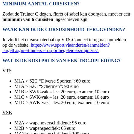
MINIMUM AANTAL CURSISTEN?
Zodat de Trainer C degen, floret of sabel kan doorgaan, moet er een
minimum van 6 cursisten
ingeschreven zijn.
WAAR KAN IK DE CURSUSINHOUD TERUGVINDEN?
Je vindt het cursusmateriaal op VTS-Connect terug na aanmelden
op de website:
https://www.sport.vlaanderen/aanmelden?
targetLogin=/trainers-en-sportbegeleiders/mijn-vts/
WAT IS DE KOSTPRIJS VAN EEN TRC-OPLEIDING?
VTS
M1A > S2C “Diverse Sporten”: 60 euro
M1A > S2C “Schermen”: 90 euro
M1B > SWK-vak – les: 20 euro, examen: 10 euro
M1C > SWK-vak – les: 20 euro, examen: 10 euro
M1D > SWK-vak – les: 20 euro, examen: 10 euro
VSB
M2A > wapenoverschrijdend: 95 euro
M2B > wapenspecifiek: 65 euro
M3A > wapenoverschrijdend: 100 euro